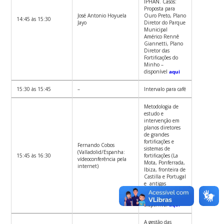
IPHAN. Casos:
Proposta para
José Antonio Hoyuela
Ouro Preto, Plano
14:45 às 15:30
Jayo
Diretor do Parque
Municipal
Américo Rennê
Giannetti, Plano
Diretor das
Fortificações do
Minho –
disponível
aqui
15:30 às 15:45
–
Intervalo para café
Metodologia de
estudo e
intervenção em
planos diretores
de grandes
fortificações e
Fernando Cobos
sistemas de
(Valladolid/Espanha:
15:45 às 16:30
fortificações (La
vídeoconferência pela
Mota, Ponferrada,
internet)
Ibiza, fronteira de
Castilla e Portugal
e antigas
fronteiras de León
y Castilla) –
disponível
aqui
A gestão das