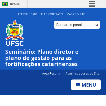
BRASIL
Simplifique!
ACESSIBILIDADE
ALTO CONTRASTE
MAPA DO SITE
Comunica BR
Participe
Acesso à informação
Legislação
Seminário: Plano diretor e
Canais
plano de gestão para as
fortificações catarinenses
Área Restrita
Administradores do Site
MENU