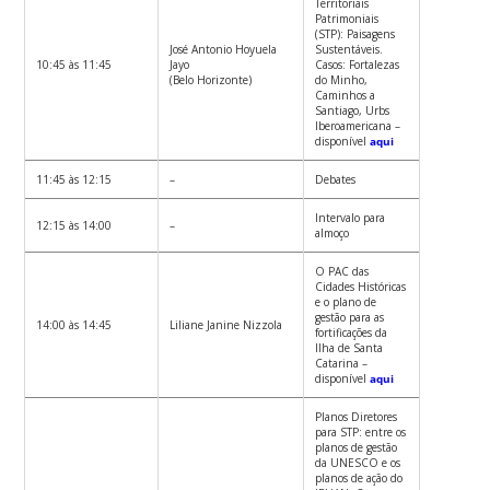
Territoriais
Patrimoniais
(STP): Paisagens
José Antonio Hoyuela
Sustentáveis.
10:45 às 11:45
Jayo
Casos: Fortalezas
(Belo Horizonte)
do Minho,
Caminhos a
Santiago, Urbs
Iberoamericana –
disponível
aqui
11:45 às 12:15
–
Debates
Intervalo para
12:15 às 14:00
–
almoço
O PAC das
Cidades Históricas
e o plano de
gestão para as
14:00 às 14:45
Liliane Janine Nizzola
fortificações da
Ilha de Santa
Catarina –
disponível
aqui
Planos Diretores
para STP: entre os
planos de gestão
da UNESCO e os
planos de ação do