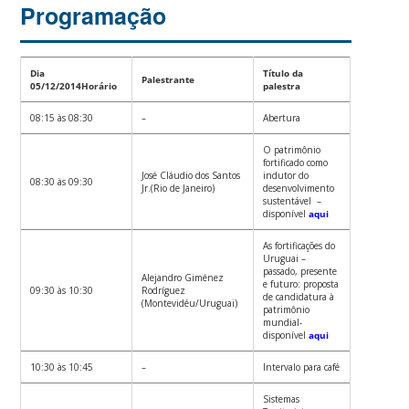
Programação
Dia
Título da
Palestrante
05/12/2014
Horário
palestra
08:15 às 08:30
–
Abertura
O patrimônio
fortificado como
José Cláudio dos Santos
indutor do
08:30 às 09:30
Jr.(Rio de Janeiro)
desenvolvimento
sustentável –
disponível
aqui
As fortificações do
Uruguai –
passado, presente
Alejandro Giménez
e futuro: proposta
09:30 às 10:30
Rodríguez
de candidatura à
(Montevidéu/Uruguai)
patrimônio
mundial-
disponível
aqui
10:30 às 10:45
–
Intervalo para café
Sistemas