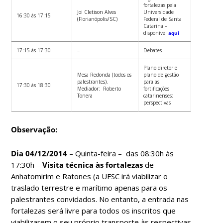
fortalezas pela
Joi Cletison Alves
Universidade
16:30 às 17:15
(Florianópolis/SC)
Federal de Santa
Catarina –
disponível
aqui
17:15 às 17:30
–
Debates
Plano diretor e
Mesa Redonda (todos os
plano de gestão
palestrantes).
para as
17:30 às 18:30
Mediador: Roberto
fortificações
Tonera
catarinenses:
perspectivas
Observação:
Dia 04/12/2014
– Quinta-feira – das 08:30h às
17:30h –
Visita técnica às fortalezas
de
Anhatomirim e Ratones (a UFSC irá viabilizar o
traslado terrestre e marítimo apenas para os
palestrantes convidados. No entanto, a entrada nas
fortalezas será livre para todos os inscritos que
viabilizarem o seu próprio transporte às respectivas